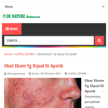
MENU
Home
»
GATAL EKSIM
»
Obat Eksim Yg Dijual Di Apotik
Obat Eksim Yg Dijual Di Apotik
Wongganteng
Senin, 30 Oktober 2017
GATAL EKSIM
Obat Eksim
Yg Dijual Di
Apotik
-
Umumnya,
penyebab
utama