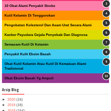
10 Obat Alami Penyakit Stroke
Kutil Kelamin Di Tenggorokan
Pengobatan Kolesterol Dan Asam Urat Secara Alami
Kanker Payudara Gejala Penyebab Dan Diagnosa
Semacam Kutil Di Kelamin
Penyakit Kulit Eksim Basah
Obat Kutil Kelamin Atau Kutil Di Kemaluan Alami
Tradisional
Obat Eksim Basah Yg Ampuh
Arsip Blog
►
2020
(16)
►
2019
(18)
►
2018
(154)