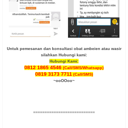
Untuk pemesanan dan konsultasi obat ambeien atau wasir
silahkan Hubungi kami:
Hubungi Kami:
0812 1865 4546
(Call/SMS/Whatsapp)
0819 3173 7711
(Call/SMS)
~ooOOoo~
===========================